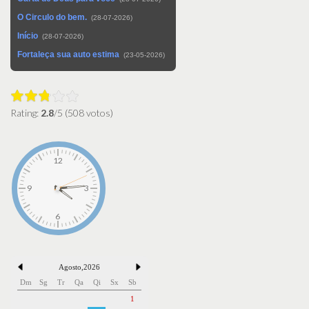
O Circulo do bem.
(28-07-2026)
Início
(28-07-2026)
Fortaleça sua auto estima
(23-05-2026)
Rating:
2.8
/5 (508 votos)
Agosto
,
2026
Dm
Sg
Tr
Qa
Qi
Sx
Sb
1