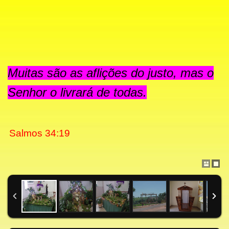
Muitas são as aflições do justo, mas o
Senhor o livrará de todas.
Salmos 34:
19