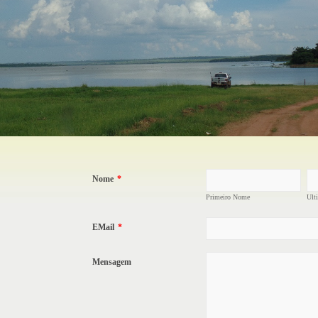
Nome
*
Primeiro Nome
Ult
EMail
*
Mensagem