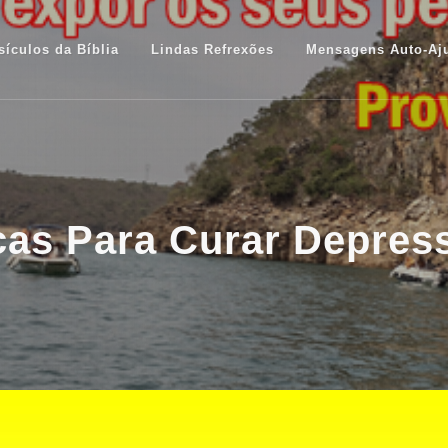
sículos da Bíblia
Lindas Refrexões
Mensagens Auto-Aj
cas Para Curar Depres