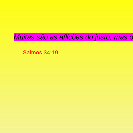
Muitas são as aflições do justo, mas o
Salmos 34:
19